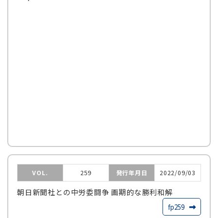
VOL.
259
発行年月日
2022/09/03
朝日新聞社との中労委闘争 画期的な勝利和解
fp259