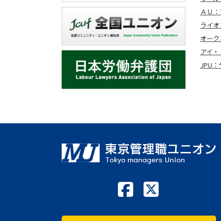
ＡＵ：
ライオ
オーク
アイ・
JPU