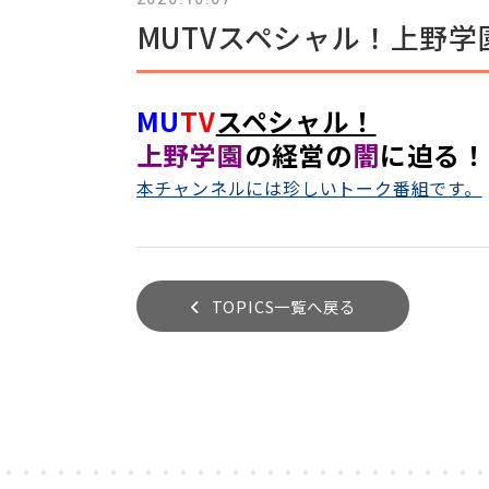
MUTVスペシャル！上野
MU
TV
スペシャル！
上野学園
の経営の
闇
に迫る！
本チャンネルには珍しいトーク番組です。
TOPICS一覧へ戻る