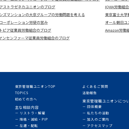
アストラゼネカユニオンのブログ
IQVIA労働組
ンズマンションの大京グループの労働問題を考える
東京富士大学
コーポレーション労使の営み
オール朝日ユ
トピア従業員労働組合のブログ
Amazon労働
：ヤンセンファーマ従業員労働組合のブログ
東京管理職ユニオンTOP
よくあるご質問
TOPICS
活動報告
初めての方へ
東京管理職ユニオンにつ
－ 団体概要
主な相談内容
－ リストラ・解雇
－ 私たちの活動
－ 降格・減給・PIP
－ 加入のご案内
－ 左遷・配転
－ アクセスマップ