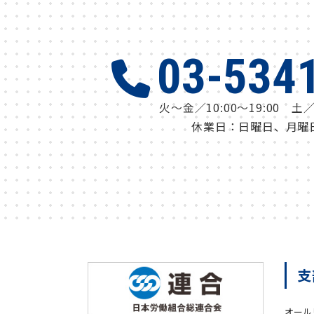
03-534
火～金／10:00～19:00 土／1
休業日：日曜日、月曜
支
オール